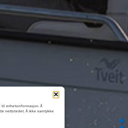
 til enhetsinformasjon. Å
tte nettstedet. Å ikke samtykke