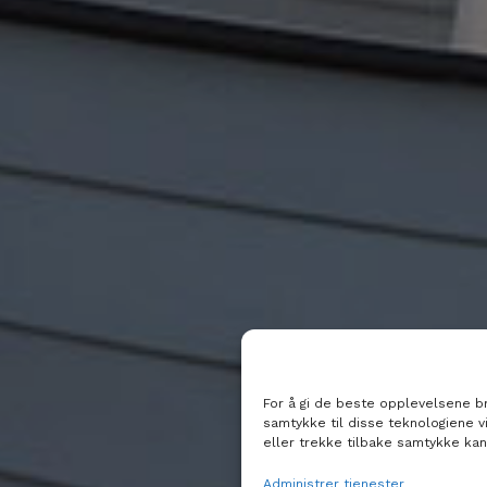
For å gi de beste opplevelsene bru
samtykke til disse teknologiene v
eller trekke tilbake samtykke kan
Administrer tjenester