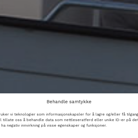
Behandle samtykke
ker vi teknologier som informasjonskapsler for å lagre og/eller få tilgang
il tillate oss å behandle data som nettleseratferd eller unike ID-er på de
 ha negativ innvirkning på visse egenskaper og funksjoner.