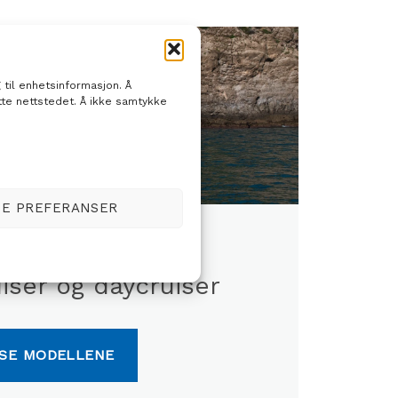
 til enhetsinformasjon. Å
tte nettstedet. Å ikke samtykke
SE PREFERANSER
FLYER
iser og daycruiser
SE MODELLENE