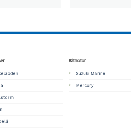
ker
Båtmotor
keladden
Suzuki Marine
za
Mercury
astorm
en
elli