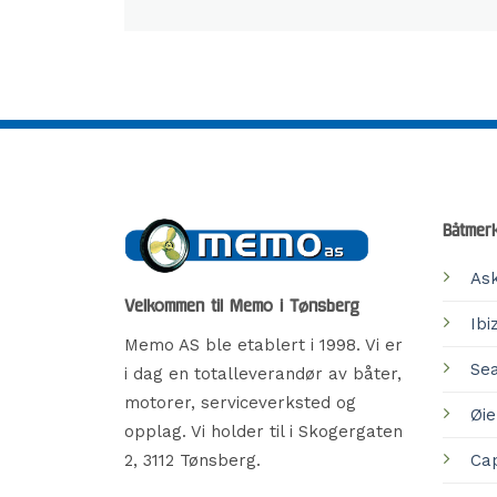
Båtmer
As
Velkommen til Memo i Tønsberg
Ibi
Memo AS ble etablert i 1998. Vi er
Se
i dag en totalleverandør av båter,
motorer, serviceverksted og
Øi
opplag. Vi holder til i Skogergaten
Cap
2, 3112 Tønsberg.