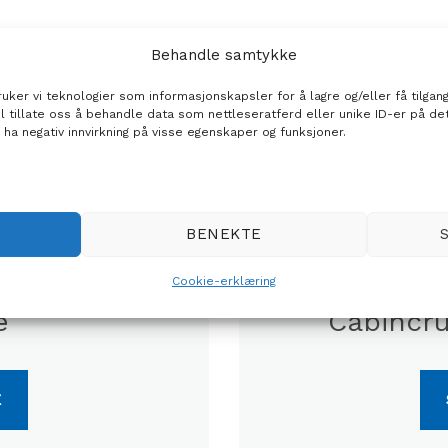
Behandle samtykke
ker vi teknologier som informasjonskapsler for å lagre og/eller få tilgang
il tillate oss å behandle data som nettleseratferd eller unike ID-er på de
 ha negativ innvirkning på visse egenskaper og funksjoner.
BENEKTE
Cookie-erklæring
e
Cabincru
E