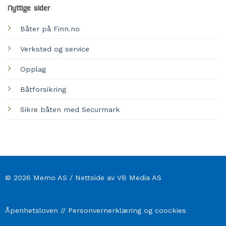
Nyttige sider
Båter på Finn.no
Verksted og service
Opplag
Båtforsikring
Sikre båten med Securmark
© 2026 Memo AS / Nettside av VB Media AS
Åpenhetsloven
//
Personvernerklæring og coockies