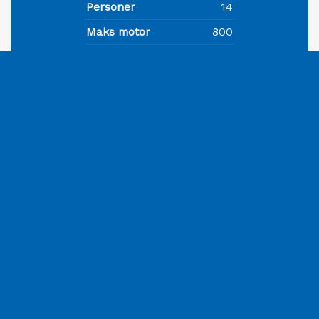
Personer
14
Maks motor
800
Drivstofftank (l)
650
Vanntank (l)
140
Vekt (kg)
3400