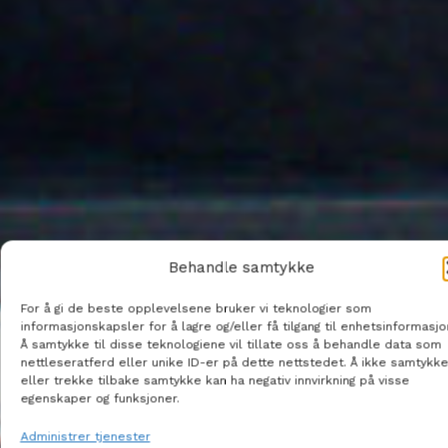
Behandle samtykke
For å gi de beste opplevelsene bruker vi teknologier som
informasjonskapsler for å lagre og/eller få tilgang til enhetsinformasjo
Å samtykke til disse teknologiene vil tillate oss å behandle data som
nettleseratferd eller unike ID-er på dette nettstedet. Å ikke samtykke
eller trekke tilbake samtykke kan ha negativ innvirkning på visse
egenskaper og funksjoner.
Administrer tjenester