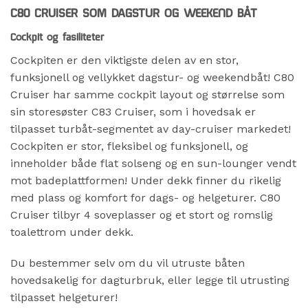
C80 CRUISER SOM DAGSTUR OG WEEKEND BÅT
Cockpit og fasiliteter
Cockpiten er den viktigste delen av en stor,
funksjonell og vellykket dagstur- og weekendbåt! C80
Cruiser har samme cockpit layout og størrelse som
sin storesøster C83 Cruiser, som i hovedsak er
tilpasset turbåt-segmentet av day-cruiser markedet!
Cockpiten er stor, fleksibel og funksjonell, og
inneholder både flat solseng og en sun-lounger vendt
mot badeplattformen! Under dekk finner du rikelig
med plass og komfort for dags- og helgeturer. C80
Cruiser tilbyr 4 soveplasser og et stort og romslig
toalettrom under dekk.
Du bestemmer selv om du vil utruste båten
hovedsakelig for dagturbruk, eller legge til utrusting
tilpasset helgeturer!