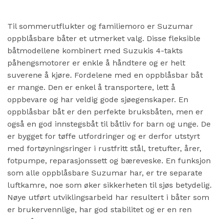
Til sommerutflukter og familiemoro er Suzumar
oppblåsbare båter et utmerket valg. Disse fleksible
båtmodellene kombinert med Suzukis 4-takts
påhengsmotorer er enkle å håndtere og er helt
suverene å kjøre. Fordelene med en oppblåsbar båt
er mange. Den er enkel å transportere, lett å
oppbevare og har veldig gode sjøegenskaper. En
oppblåsbar båt er den perfekte bruksbåten, men er
også en god innstegsbåt til båtliv for barn og unge. De
er bygget for tøffe utfordringer og er derfor utstyrt
med fortøyningsringer i rustfritt stål, tretufter, årer,
fotpumpe, reparasjonssett og bæreveske. En funksjon
som alle oppblåsbare Suzumar har, er tre separate
luftkamre, noe som øker sikkerheten til sjøs betydelig.
Nøye utført utviklingsarbeid har resultert i båter som
er brukervennlige, har god stabilitet og er en ren