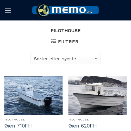
Skip
to
content
PILOTHOUSE
FILTRER
PILOTHOUSE
PILOTHOUSE
Øien 710FH
Øien 620FH