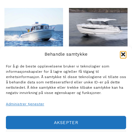
PILOTHOUSE
PILOTHOUSE
Behandle samtykke
Askeladden P70
Askeladden P76
Pilothouse
Weekend
For å gi de beste opplevelsene bruker vi teknologier som
informasjonskapsler for å lagre og/eller få tilgang til
enhetsinformasjon. Å samtykke til disse teknologiene vil tillate oss
å behandle data som nettleseratferd eller unike ID-er på dette
nettstedet. Å ikke samtykke eller trekke tilbake samtykke kan ha
negativ innvirkning på visse egenskaper og funksjoner.
Administrer tjenester
AKSEPTER
PILOTHOUSE
PILOTHOUSE
Askeladden P79
Uttern C70